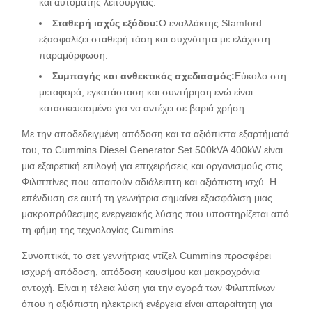
και αυτόματης λειτουργίας.
Σταθερή ισχύς εξόδου:
Ο εναλλάκτης Stamford
εξασφαλίζει σταθερή τάση και συχνότητα με ελάχιστη
παραμόρφωση.
Συμπαγής και ανθεκτικός σχεδιασμός:
Εύκολο στη
μεταφορά, εγκατάσταση και συντήρηση ενώ είναι
κατασκευασμένο για να αντέχει σε βαριά χρήση.
Με την αποδεδειγμένη απόδοση και τα αξιόπιστα εξαρτήματά
του, το Cummins Diesel Generator Set 500kVA 400kW είναι
μια εξαιρετική επιλογή για επιχειρήσεις και οργανισμούς στις
Φιλιππίνες που απαιτούν αδιάλειπτη και αξιόπιστη ισχύ. Η
επένδυση σε αυτή τη γεννήτρια σημαίνει εξασφάλιση μιας
μακροπρόθεσμης ενεργειακής λύσης που υποστηρίζεται από
τη φήμη της τεχνολογίας Cummins.
Συνοπτικά, το σετ γεννήτριας ντίζελ Cummins προσφέρει
ισχυρή απόδοση, απόδοση καυσίμου και μακροχρόνια
αντοχή. Είναι η τέλεια λύση για την αγορά των Φιλιππίνων
όπου η αξιόπιστη ηλεκτρική ενέργεια είναι απαραίτητη για