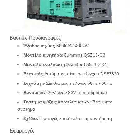
Βασικές Προδιαγραφές
Έξοδος ισχύος:
500kVA / 400kW
Μοντέλο κινητήρα:
Cummins QSZ13-G3
Μοντέλο εναλλάκτη:
Stamford S5L1D-D41
Ελεγκτής:
Αυτόματος πίνακας ελέγχου DSE7320
Συχνότητα:
Διαθέσιμες επιλογές 50Hz / 60Hz
Δυναμικό:
220V έως 480V προσαρμόσιμο
Σύστημα ψύξης:
Αποτελεσματικό υδρόψυκτο
σύστημα
Σχέδιο:
Συμπαγές και εύκολο στη συντήρηση
Εφαρμογές