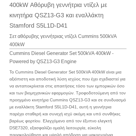
400kW Αθόρυβη γεννήτρια ντίζελ με
κινητήρα QSZ13-G3 και εναλλάκτη
Stamford S5L1D-D41
Σετ αθόρυβης γεννήτριας ντίζελ Cummins 500kVA
400kW
Cummins Diesel Generator Set 500kVA 400kW -
Powered by QSZ13-G3 Engine
Το Cummins Diesel Generator Set 500kVA 400kW είναι μια
αξιόπιστη και αποδοτική λύση ισχύος που έχει σχεδιαστεί για
να ανταποκρίνεται στις απαιτήσεις τόσο των εμπορικών όσο
και των βιομηχανικών εφαρμογών. Τροφοδοτούμενη από τον
προηγμένο κινητήρα Cummins QSZ13-G3 και σε συνδυασμό
με εναλλάκτη Stamford S5L1D-D41, αυτή η γεννήτρια
παρέχει σταθερή και συνεχή ισχύ ακόμη και υπό συνθήκες
βαρέως φορτίου. Ελεγχόμενο από τον έξυπνο ελεγκτή
DSE7320, εξασφαλίζει ομαλή λειτουργία, εύκολη
παρακολούθηση και υψηλή απόδοση για μακροχρόνια