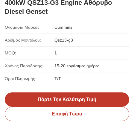
400kW QSZ13-G3 Engine Αθόρυβο
Diesel Genset
Ονομασία Μάρκας:
Cummins
Αριθμός Μοντέλου:
Qsz13-g3
MOQ:
1
Χρόνος Παράδοσης:
15-20 εργάσιμες ημέρες
Όροι Πληρωμής:
T/T
Πάρτε Την Καλύτερη Τιμή
Επαφή Τώρα