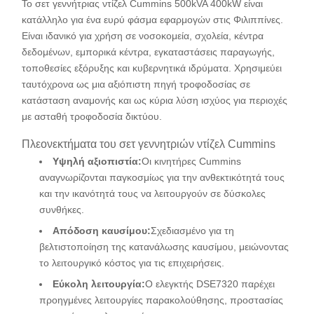
Το σετ γεννήτριας ντίζελ Cummins 500kVA 400kW είναι
κατάλληλο για ένα ευρύ φάσμα εφαρμογών στις Φιλιππίνες.
Είναι ιδανικό για χρήση σε νοσοκομεία, σχολεία, κέντρα
δεδομένων, εμπορικά κέντρα, εγκαταστάσεις παραγωγής,
τοποθεσίες εξόρυξης και κυβερνητικά ιδρύματα. Χρησιμεύει
ταυτόχρονα ως μια αξιόπιστη πηγή τροφοδοσίας σε
κατάσταση αναμονής και ως κύρια λύση ισχύος για περιοχές
με ασταθή τροφοδοσία δικτύου.
Πλεονεκτήματα του σετ γεννητριών ντίζελ Cummins
Υψηλή αξιοπιστία:
Οι κινητήρες Cummins
αναγνωρίζονται παγκοσμίως για την ανθεκτικότητά τους
και την ικανότητά τους να λειτουργούν σε δύσκολες
συνθήκες.
Απόδοση καυσίμου:
Σχεδιασμένο για τη
βελτιστοποίηση της κατανάλωσης καυσίμου, μειώνοντας
το λειτουργικό κόστος για τις επιχειρήσεις.
Εύκολη λειτουργία:
Ο ελεγκτής DSE7320 παρέχει
προηγμένες λειτουργίες παρακολούθησης, προστασίας