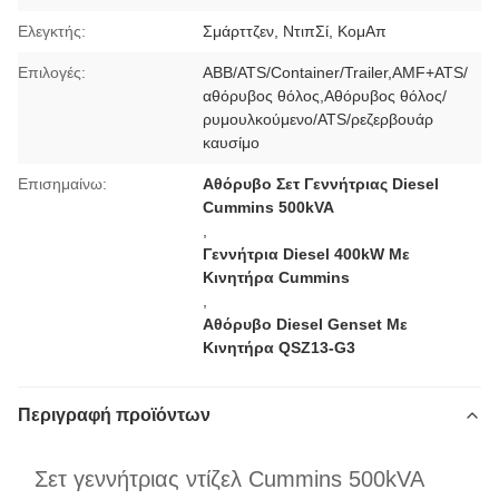
Ελεγκτής:
Σμάρττζεν, ΝτιπΣί, ΚομΑπ
Επιλογές:
ABB/ATS/Container/Trailer,AMF+ATS/
αθόρυβος θόλος,Αθόρυβος θόλος/
ρυμουλκούμενο/ATS/ρεζερβουάρ
καυσίμο
Επισημαίνω:
Αθόρυβο Σετ Γεννήτριας Diesel
Cummins 500kVA
,
Γεννήτρια Diesel 400kW Με
Κινητήρα Cummins
,
Αθόρυβο Diesel Genset Με
Κινητήρα QSZ13-G3
Περιγραφή προϊόντων
Σετ γεννήτριας ντίζελ Cummins 500kVA