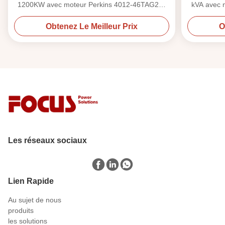
1200KW avec moteur Perkins 4012-46TAG2A,
kVA avec 
vitesse 1500 tr/min
Obtenez Le Meilleur Prix
O
Les réseaux sociaux
Lien Rapide
Au sujet de nous
produits
les solutions