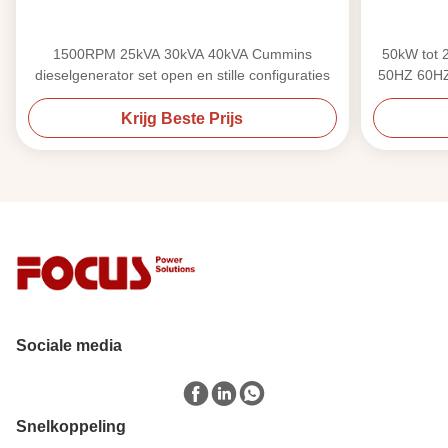
1500RPM 25kVA 30kVA 40kVA Cummins
50kW tot 
dieselgenerator set open en stille configuraties
50HZ 60HZ 
Krijg Beste Prijs
Sociale media
Snelkoppeling