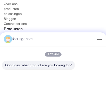
Over ons
producten
oplossingen
Bloggen
Contacteer ons
Producten
Cummins dieselgeneratorset
focusgenset
Perkins dieselgeneratorset
SDEC-Diesel Generatorreeks
Prime Power-generator
9:26 AM
Industriële dieselmotoren
Op skid gemonteerde generator
Good day, what product are you looking for?
Snel contact
Tel.
0086-13564939262
E-mail
sales@focusgenset.com
Adres