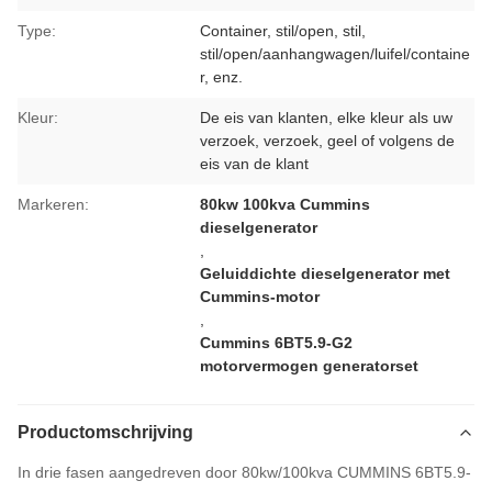
Type:
Container, stil/open, stil,
stil/open/aanhangwagen/luifel/containe
r, enz.
Kleur:
De eis van klanten, elke kleur als uw
verzoek, verzoek, geel of volgens de
eis van de klant
Markeren:
80kw 100kva Cummins
dieselgenerator
,
Geluiddichte dieselgenerator met
Cummins-motor
,
Cummins 6BT5.9-G2
motorvermogen generatorset
Productomschrijving
In drie fasen aangedreven door 80kw/100kva CUMMINS 6BT5.9-