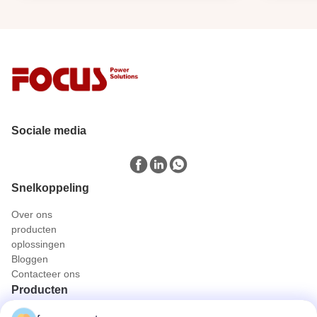
Sociale media
Snelkoppeling
Over ons
producten
oplossingen
Bloggen
Contacteer ons
Producten
Cummins dieselgeneratorset