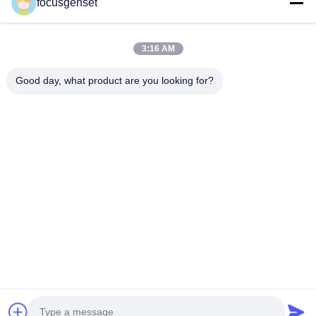
focusgenset
Perkins dieselgeneratorset
SDEC-Diesel Generatorreeks
Prime Power-generator
3:16 AM
Industriële dieselmotoren
Op skid gemonteerde generator
Good day, what product are you looking for?
Snel contact
Tel.
0086-13564939262
E-mail
sales@focusgenset.com
Adres
NO66 GUANGSHENG WEG GUANGLING DISTRICT
YANGZHOU JIANGSU CHINA
Privacybeleid
|
Sitemap
De Goede Kwaliteit van China Cummins dieselgeneratorset Leverancier.
Copyright © 2025-2026 FOCUS POWER JIANGSU CO.,LTD. . Alle rechten