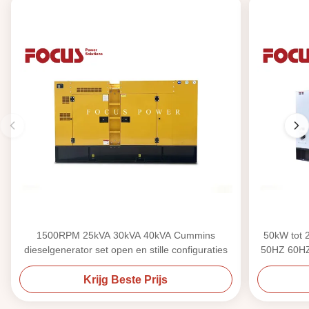
1500RPM 25kVA 30kVA 40kVA Cummins
50kW tot 
dieselgenerator set open en stille configuraties
50HZ 60HZ 
Krijg Beste Prijs