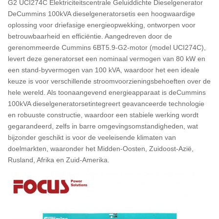
G2 UCI274C Elektriciteitscentrale Geluiddichte Dieselgenerator
De
Cummins 100kVA dieselgeneratorset
is een hoogwaardige
oplossing voor driefasige energieopwekking, ontworpen voor
betrouwbaarheid en efficiëntie. Aangedreven door de
gerenommeerde Cummins 6BT5.9-G2-motor (model UCI274C),
levert deze generatorset een nominaal vermogen van 80 kW en
een stand-byvermogen van 100 kVA, waardoor het een ideale
keuze is voor verschillende stroomvoorzieningsbehoeften over de
hele wereld. Als toonaangevend energieapparaat is de
Cummins
100kVA dieselgeneratorset
integreert geavanceerde technologie
en robuuste constructie, waardoor een stabiele werking wordt
gegarandeerd, zelfs in barre omgevingsomstandigheden, wat
bijzonder geschikt is voor de veeleisende klimaten van
doelmarkten, waaronder het Midden-Oosten, Zuidoost-Azië,
Rusland, Afrika en Zuid-Amerika.