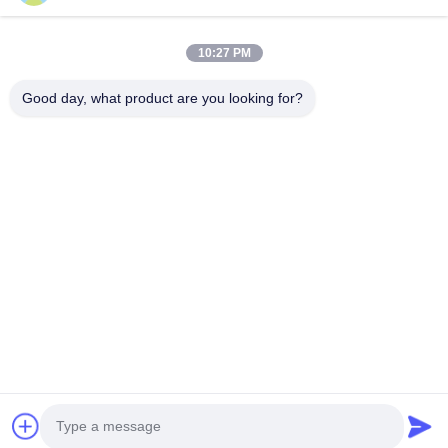
কামিন্স ডিজেল জেনারেটর সেট
পারকিন্স ডিজেল জেনারেটর সেট
10:27 PM
এসডিইসি ডিজেল জেনারেটর সেট
প্রাইম পাওয়ার জেনসেট
Good day, what product are you looking for?
ইন্ডাস্ট্রিয়াল ডিজেল জেনসেট
স্কিড মাউন্টেড জেনারেটর
দ্রুত যোগাযোগ
টেলিফোন
0086-13564939262
ই-মেইল
sales@focusgenset.com
ঠিকানা
NO66 গুয়াংশেং রোড, গুয়াংলিং জেলা, ইয়াংঝু, জিয়াংসু, চীন
গোপনীয়তা নীতি
|
সাইট ম্যাপ
চীন ভালো মানের কামিন্স ডিজেল জেনারেটর সেট সরবরাহকারী। কপিরাইট © 2025-2026 FOCUS
POWER JIANGSU CO.,LTD. সমস্ত অধিকার সংরক্ষিত।