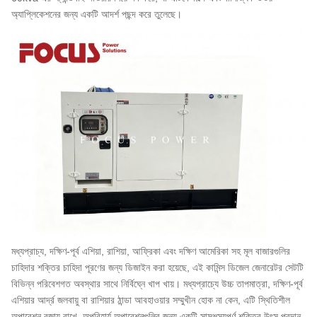
অ্যাপ্লিকেশনের জন্য একটি আদর্শ পছন্দ করে তুলেছে।
মধ্যপ্রাচ্য, দক্ষিণ-পূর্ব এশিয়া, রাশিয়া, আফ্রিকা এবং দক্ষিণ আমেরিকা সহ মূল বাজারগুলির
চাহিদার শক্তির চাহিদা পূরণের জন্য ডিজাইন করা হয়েছে, এই কামিন্স ডিজেল জেনারেটর সেটটি
বিভিন্ন পরিবেশগত অবস্থার সাথে নির্বিঘ্নে খাপ খায়। মধ্যপ্রাচ্যে উচ্চ তাপমাত্রা, দক্ষিণ-পূর্ব
এশিয়ার আর্দ্র জলবায়ু বা রাশিয়ার ঠান্ডা আবহাওয়ার সম্মুখীন হোক না কেন, এটি স্থিতিশীল
অপারেশন বজায় রাখে, অপরিহার্য অপারেশনগুলির জন্য একটি সামঞ্জস্যপূর্ণ শক্তির উৎস প্রদান