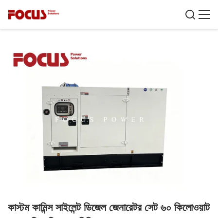
কাস্টম কামিন্স সাইলেন্ট ডিজেল জেনারেটর সেট ৬০ কিলোওয়াট