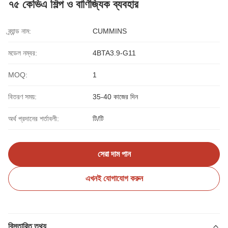
৭৫ কেভিএ শিল্প ও বাণিজ্যিক ব্যবহার
ব্র্যান্ড নাম:
CUMMINS
মডেল নম্বর:
4BTA3.9-G11
MOQ:
1
বিতরণ সময়:
35-40 কাজের দিন
অর্থ প্রদানের শর্তাবলী:
টি/টি
সেরা দাম পান
এখনই যোগাযোগ করুন
বিস্তারিত তথ্য