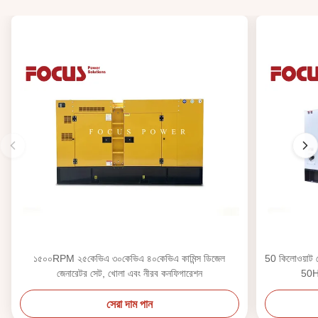
১৫০০RPM ২৫কেভিএ ৩০কেভিএ ৪০কেভিএ কামিন্স ডিজেল
50 কিলোওয়াট থ
জেনারেটর সেট, খোলা এবং নীরব কনফিগারেশন
50HZ
সেরা দাম পান