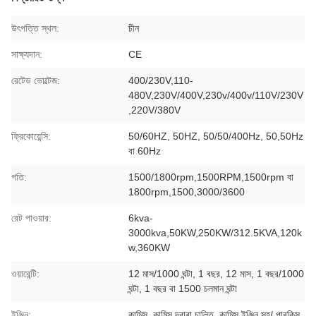
উৎপত্তি স্থল:
চীন
সাক্ষ্যদান:
CE
রেটেড ভোল্টেজ:
400/230V,110-
480V,230V/400V,230v/400v/110V/230V
,220V/380V
ফ্রিকোয়েন্সি:
50/60HZ, 50HZ, 50/50/400Hz, 50,50Hz
বা 60Hz
গতি:
1500/1800rpm,1500RPM,1500rpm বা
1800rpm,1500,3000/3600
রেট পাওয়ার:
6kva-
3000kva,50KW,250KW/312.5KVA,120k
w,360KW
ওয়ারেন্টি:
12 মাস/1000 ঘন্টা, 1 বছর, 12 মাস, 1 বছর/1000
ঘন্টা, 1 বছর বা 1500 চলমান ঘন্টা
ইঞ্জিন:
কামিন্স, কামিন্স দ্বারা চালিত, কামিন্স ইঞ্জিন সহ/ পারকিন্স