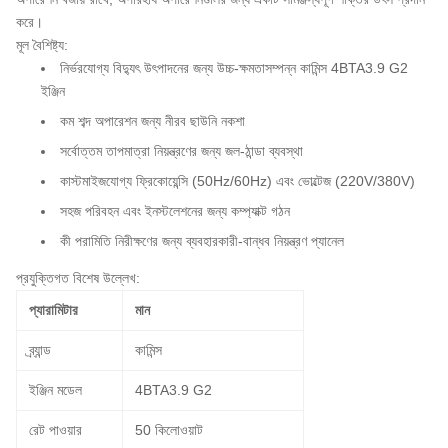
করে।
মূল বৈশিষ্ট্য:
নির্ভরযোগ্য বিদ্যুৎ উৎপাদনের জন্য উচ্চ-ক্ষমতাসম্পন্ন কামিন্স 4BTA3.9 G2
ইঞ্জিন
কম শব্দ অপারেশন জন্য নীরব ছাউনি নকশা
সর্বোত্তম তাপমাত্রা নিয়ন্ত্রণের জন্য জল-ঠান্ডা ব্যবস্থা
কাস্টমাইজযোগ্য ফ্রিকোয়েন্সি (50Hz/60Hz) এবং ভোল্টেজ (220V/380V)
সহজ পরিবহন এবং ইনস্টলেশনের জন্য কম্প্যাক্ট গঠন
কী পরামিতি নিরীক্ষণের জন্য ব্যবহারকারী-বান্ধব নিয়ন্ত্রণ প্যানেল
প্রযুক্তিগত বিশেষ উল্লেখ:
প্যারামিটার
মান
ব্র্যান্ড
কামিন্স
ইঞ্জিন মডেল
4BTA3.9 G2
রেট পাওয়ার
50 কিলোওয়াট