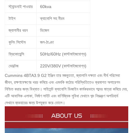
স্ট্যান্ডবাই পাওয়ার
60kva
টাইপ
ক্যানোপি সহ নীরব
জ্বালানীর ধরন
ডিজেল
কুলিং সিস্টেম
জল-ঠাণ্ডা
ফ্রিকোয়েন্সি
50Hz/60Hz (কাস্টমাইজযোগ্য)
ভোল্টেজ
220V/380V (কাস্টমাইজযোগ্য)
Cummins 4BTA3.9 G2 ইঞ্জিন তার মজবুততা, জ্বালানি দক্ষতা এবং দীর্ঘ পরিসেবা
জীবন, রক্ষণাবেক্ষণের খরচ কমিয়ে এবং এমনকি কঠোর পরিস্থিতিতেও ক্রমাগত অপারেশন
নিশ্চিত করার জন্য বিখ্যাত। সাইলেন্ট ক্যানোপি ডিজাইন কার্যকরভাবে শব্দের মাত্রা কমিয়ে দেয়,
এটি আবাসিক এলাকা, নির্মাণ সাইট এবং বাণিজ্যিক সুবিধা যেখানে শব্দ নিয়ন্ত্রণ অপরিহার্য
সেখানে ব্যবহারের জন্য উপযুক্ত করে তোলে।