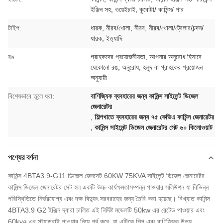
ইঞ্জিন সহ, ওয়েইচাই, কুবোটা/ কামিন্স/ পার
টাইপ:
ধারক, নীরব/খোলা, নীরব, নীরব/খোলা/ট্রেলার/চন্দন/
ধারক, ইত্যাদি
রঙ:
গ্রাহকদের প্রয়োজনীয়তা, আপনার অনুরোধ হিসাবে
যেকোনো রঙ, অনুরোধ, হলুদ বা গ্রাহকের প্রয়োজন
অনুযায়ী
বিশেষভাবে তুলে ধরা:
বাণিজ্যিক ব্যবহারের জন্য কামিন্স সাইলেন্ট ডিজেল
জেনারেটর
,
শিল্পখাতে ব্যবহারের জন্য ৭৫ কেভিএ কামিন্স জেনারেটর
,
কামিন্স সাইলেন্ট ডিজেল জেনারেটর সেট ৬০ কিলোওয়াট
পণ্যের বর্ণনা
কামিন্স 4BTA3.9-G11 ডিজেল জেনসেট 60KW 75KVA সাইলেন্ট ডিজেল জেনারেটর
কামিন্স ডিজেল জেনারেটর সেট হল একটি উচ্চ-কার্যক্ষমতাসম্পন্ন পাওয়ার সলিউশন যা বিভিন্ন
পরিস্থিতিতে নির্ভরযোগ্য এবং দক্ষ বিদ্যুৎ সরবরাহের জন্য তৈরি করা হয়েছে। বিখ্যাত কামিন্স
4BTA3.9 G2 ইঞ্জিন দ্বারা চালিত এই নির্দিষ্ট মডেলটি 50kw এর রেটেড পাওয়ার এবং
60kva এর স্ট্যান্ডবাই পাওয়ার নিয়ে গর্ব করে, যা এটিকে শিল্প এবং বাণিজ্যিক উভয়