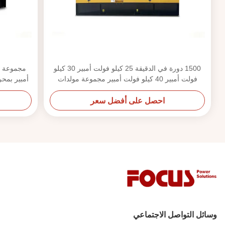
1500 دورة في الدقيقة 25 كيلو فولت أمبير 30 كيلو
فولت أمبير 40 كيلو فولت أمبير مجموعة مولدات
أمبير بمحرك Cummins 4BTA3.9-G11
ديزل كمنز بتكوينات مفتوحة وصامتة
احصل على أفضل سعر
وسائل التواصل الاجتماعي