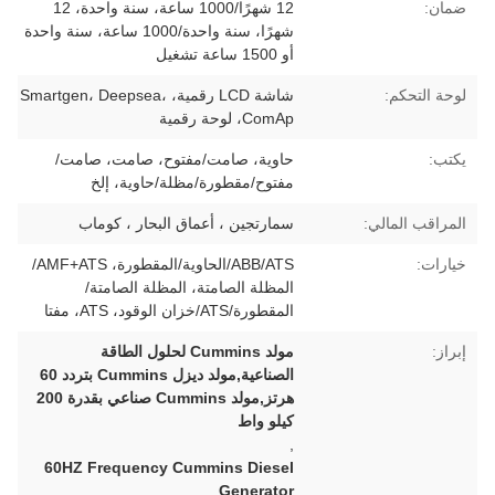
ضمان:
12 شهرًا/1000 ساعة، سنة واحدة، 12
شهرًا، سنة واحدة/1000 ساعة، سنة واحدة
أو 1500 ساعة تشغيل
لوحة التحكم:
شاشة LCD رقمية، Smartgen، Deepsea،
ComAp، لوحة رقمية
يكتب:
حاوية، صامت/مفتوح، صامت، صامت/
مفتوح/مقطورة/مظلة/حاوية، إلخ
المراقب المالي:
سمارتجين ، أعماق البحار ، كوماب
خيارات:
ABB/ATS/الحاوية/المقطورة، AMF+ATS/
المظلة الصامتة، المظلة الصامتة/
المقطورة/ATS/خزان الوقود، ATS، مفتا
إبراز:
مولد Cummins لحلول الطاقة
الصناعية,مولد ديزل Cummins بتردد 60
هرتز,مولد Cummins صناعي بقدرة 200
كيلو واط
,
60HZ Frequency Cummins Diesel
Generator