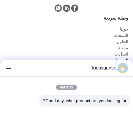
وصلة سريعة
حولنا
المنتجات
الحلول
مدونة
اتصل بنا
المنتجات
focusgenset
مجموعة مولدات الديزل Cummins
مجموعة مولدات ديزل بيركنز
مجموعة مولدات الديزل SDEC
4:39 PM
مولد الطاقة الرئيسي
الديزل الصناعي Genset
Good day, what product are you looking for?
مولد مثبت على الانزلاق
اتصال سريع
الهاتف
0086-13564939262